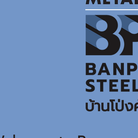
บ้านโป่ง