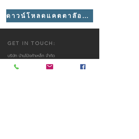
ดาวน์โหลดแคตตาล๊อคฉบับเต็มได้ที่นี่
GET IN TOUCH:
บริษัท บ้านโป่งค้าเหล็ก จำกัด
59 หมู่6 ถ.เขางูเบิกไพร (เลี่ยงเมือง323)
ต.ปากแรต อ.บ้านโป่ง จ.ราชบุรี 70110
Tel:
032-222828
Phone:
081-3002595
Email:
banpong_metal@hotmail.com
Email: banpongmetal@gmail.com
Line: @banpongmetal
Facebook : @banpongmetal
CONTACT US:
© 2017 by Banpong Metal.