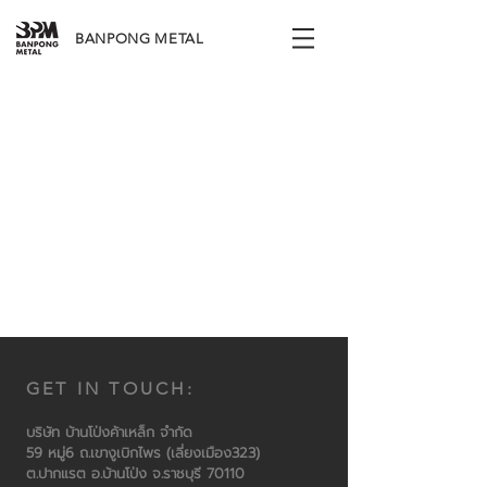
BANPONG METAL
GET IN TOUCH:
บริษัท บ้านโป่งค้าเหล็ก จำกัด
59 หมู่6 ถ.เขางูเบิกไพร (เลี่ยงเมือง323)
ต.ปากแรต อ.บ้านโป่ง จ.ราชบุรี 70110