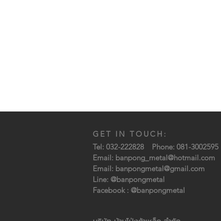
GET IN TOUCH:
Tel: 032-222828 Phone: 081-3002595
Email:
banpong_metal@hotmail.com
Email: banpongmetal@gmail.com
Line: @banpongmetal
Facebook : @banpongmetal