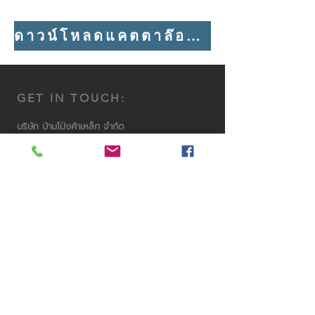
ดาวน์โหลดแคตตาล๊อคฉบับเต็มได้ที่นี่
GET IN TOUCH:
บริษัท บ้านโป่งค้าเหล็ก จำกัด
59 หมู่6 ถ.เขางูเบิกไพร (เลี่ยงเมือง323)
ต.ปากแรต อ.บ้านโป่ง จ.ราชบุรี 70110
Tel:
032-222828
Phone:
081-3002595
Email:
banpong_metal@hotmail.com
Email: banpongmetal@gmail.com
Line: @banpongmetal
Facebook : @banpongmetal
CONTACT US:
© 2017 by Banpong Metal.